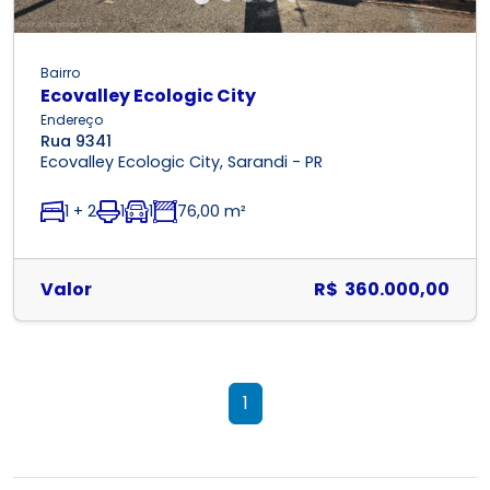
Bairro
Ecovalley Ecologic City
Endereço
Rua 9341
Ecovalley Ecologic City, Sarandi - PR
1 + 2
1
1
76,00 m²
Valor
R$ 360.000,00
1