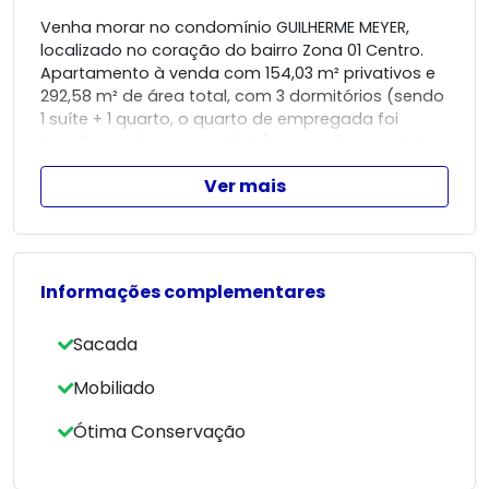
Venha morar no condomínio GUILHERME MEYER,
localizado no coração do bairro Zona 01 Centro.
Apartamento à venda com 154,03 m² privativos e
292,58 m² de área total, com 3 dormitórios (sendo
1 suíte + 1 quarto, o quarto de empregada foi
transformado em escritório) e sacada com vista
para a cidade.
Ver mais
O imóvel conta com 3 vagas de garagem e está
em ótima conservação, totalmente mobiliado.
Agende sua visita e conheça essa excelente
oportunidade de morar com conforto e
praticidade.
Informações complementares
Sacada
Mobiliado
Ótima Conservação