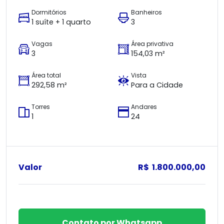
Dormitórios
Banheiros
1 suíte + 1 quarto
3
Vagas
Área privativa
3
154,03 m²
Área total
Vista
292,58 m²
Para a Cidade
Torres
Andares
1
24
Valor
R$ 1.800.000,00
Contato por Whatsapp