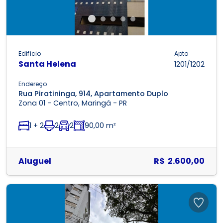
Edifício
Apto
Santa Helena
1201/1202
Endereço
Rua Piratininga, 914, Apartamento Duplo
Zona 01 - Centro, Maringá - PR
1 + 2
2
2
90,00 m²
Aluguel
R$ 2.600,00