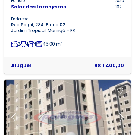
Edifício
Apto
Solar das Laranjeiras
102
Endereço
Rua Pequi, 284, Bloco 02
Jardim Tropical, Maringá - PR
2
1
1
45,00 m²
Aluguel
R$ 1.400,00
Previous
Next