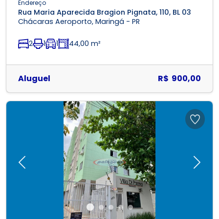
Endereço
Rua Maria Aparecida Bragion Pignata, 110, BL 03
Chácaras Aeroporto, Maringá - PR
2
1
1
44,00 m²
Aluguel
R$ 900,00
Previous
Next