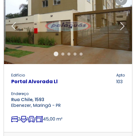
Previous
Next
Edifício
Apto
Portal Alvorada Ll
103
Endereço
Rua Chile, 1593
Ebenezer, Maringá - PR
2
1
1
45,00 m²