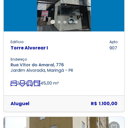
Edifício
Apto
Torre Alvorear I
907
Endereço
Rua Vítor do Amaral, 776
Jardim Alvorada, Maringá - PR
2
1
1
45,00 m²
Aluguel
R$ 1.100,00