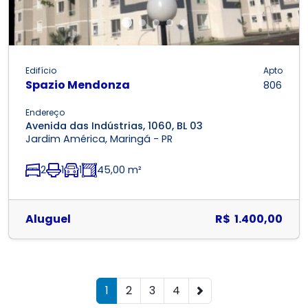
Edifício
Apto
Spazio Mendonza
806
Endereço
Avenida das Indústrias, 1060, BL 03
Jardim América, Maringá - PR
2
1
1
45,00 m²
Aluguel
R$ 1.400,00
1
2
3
4