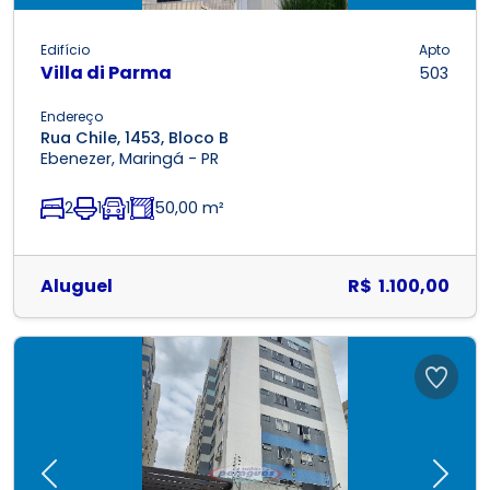
Edifício
Apto
Villa di Parma
503
Endereço
Rua Chile, 1453, Bloco B
Ebenezer, Maringá - PR
2
1
1
50,00 m²
Aluguel
R$ 1.100,00
Previous
Next