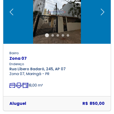
Previous
Next
Bairro
Zona 07
Endereço
Rua Líbero Badaró, 245, AP 07
Zona 07, Maringá - PR
1
1
18,00 m²
Aluguel
R$ 850,00