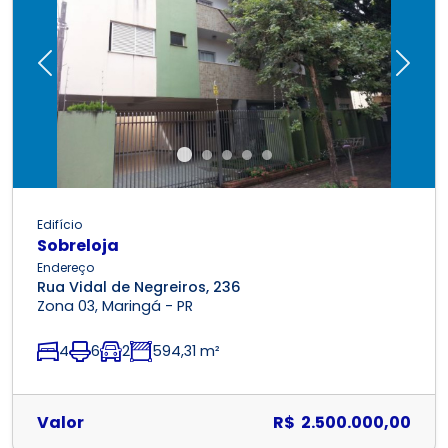
Previous
Next
Edifício
Sobreloja
Endereço
Rua Vidal de Negreiros, 236
Zona 03, Maringá - PR
4
6
2
594,31 m²
Valor
R$ 2.500.000,00