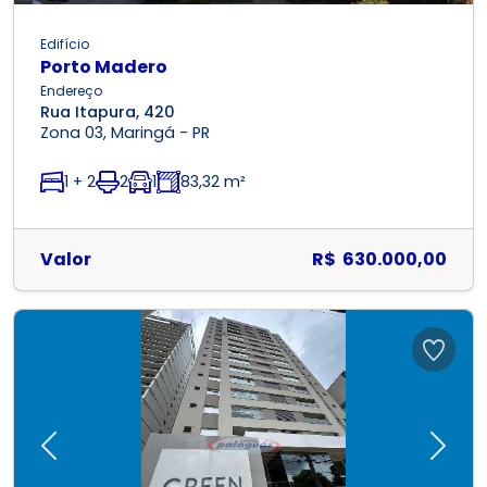
Edifício
Porto Madero
Endereço
Rua Itapura, 420
Zona 03, Maringá - PR
1 + 2
2
1
83,32 m²
Valor
R$ 630.000,00
Previous
Next