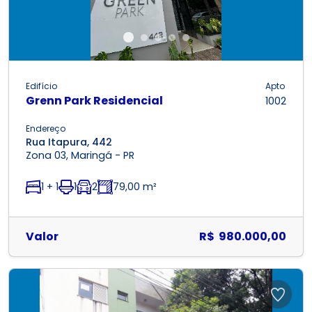
Edifício
Apto
Grenn Park Residencial
1002
Endereço
Rua Itapura, 442
Zona 03, Maringá - PR
1 + 1
1
2
79,00 m²
Valor
R$ 980.000,00