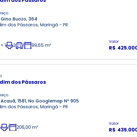
dim dos Pássaros
reço
 Gino Buozo, 364
dim dos Pássaros, Maringá - PR
Valor
 + 1
2
1
99,65 m²
R$ 425.00
o
dim dos Pássaros
reço
 Acauã, 1581, No Googlemap Nº 905
dim dos Pássaros, Maringá - PR
Valor
3
1
206,00 m²
R$ 435.00