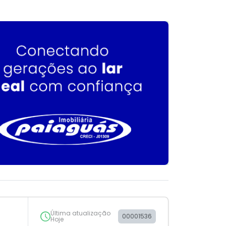
Última atualização
00001536
Hoje