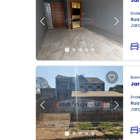
Jar
Ende
Rua
Previous
Next
Jar
1
Bairr
Jar
Ende
Rua
Previous
Next
Jar