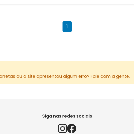
1
rretas ou o site apresentou algum erro? Fale com a gente.
Siga nas redes sociais