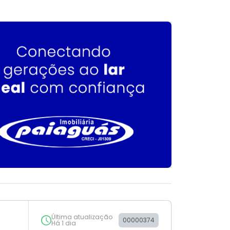
Última atualização
00000374
Há 1 dia