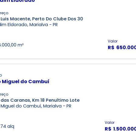
dim Eldorado
reço
 Luis Macente, Perto Do Clube Dos 30
im Eldorado, Marialva - PR
Valor
6.000,00 m²
R$ 650.00
o
 Miguel do Cambuí
reço
 das Caranas, Km 18 Penultimo Lote
Miguel do Cambuí, Marialva - PR
Valor
1,74 alq
R$ 1.500.00