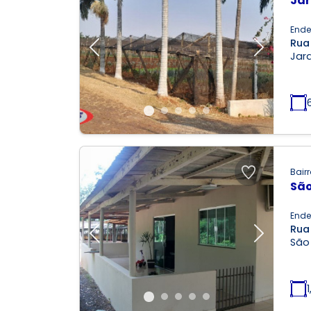
Jar
Ende
Rua
Previous
Next
Jard
Bairr
São
Ende
Rua
Previous
Next
São 