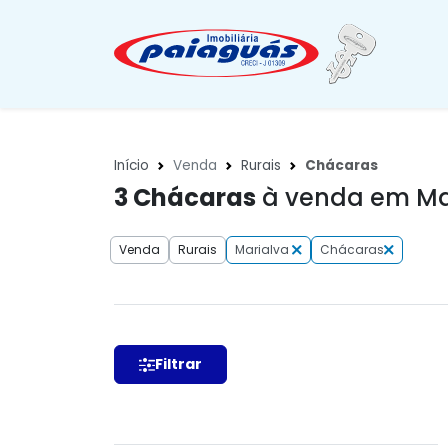
Início
Venda
Rurais
Chácaras
3
Chácaras
à venda em Mar
Venda
Rurais
Marialva
Chácaras
Filtrar