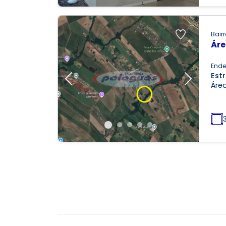
Bairr
Áre
Ende
Estr
Previous
Next
Área