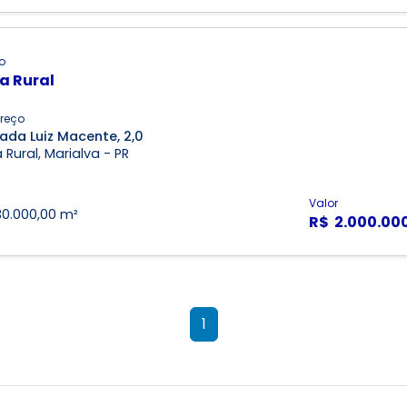
o
a Rural
reço
ada Luiz Macente, 2,0
 Rural, Marialva - PR
Valor
30.000,00 m²
R$ 2.000.00
1