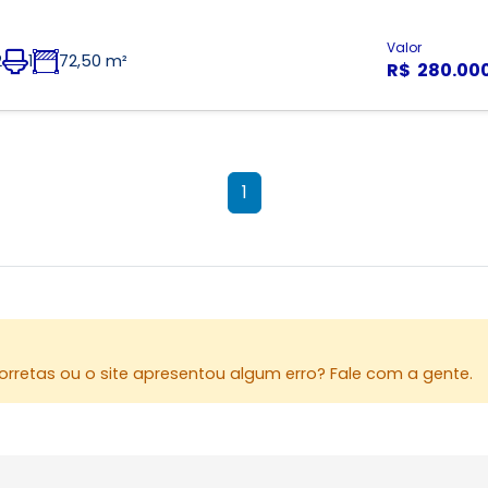
Valor
2
1
72,50 m²
R$ 280.00
1
rretas ou o site apresentou algum erro? Fale com a gente.