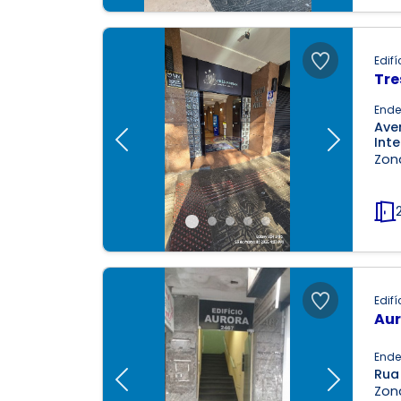
Edifí
Tre
Ende
Ave
Int
Previous
Next
Zona
Edifí
Aur
Ende
Rua
Previous
Next
Zona