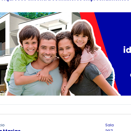
cio
Sala