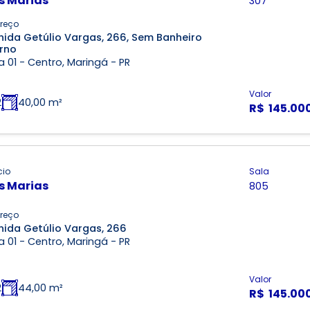
s Marias
307
reço
nida Getúlio Vargas, 266, Sem Banheiro
erno
 01 - Centro, Maringá - PR
Valor
2
40,00 m²
R$ 145.00
cio
Sala
s Marias
805
reço
nida Getúlio Vargas, 266
 01 - Centro, Maringá - PR
Valor
2
44,00 m²
R$ 145.00