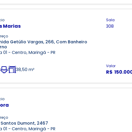
cio
Sala
s Marias
308
reço
nida Getúlio Vargas, 266, Com Banheiro
erno
 01 - Centro, Maringá - PR
Valor
2
1
38,50 m²
R$ 150.00
cio
ora
reço
 Santos Dumont, 2467
 01 - Centro, Maringá - PR