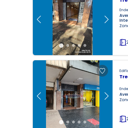
Tre
Ende
Ave
Int
Previous
Next
Zona
Edifí
Tre
Ende
Ave
Previous
Next
Zona