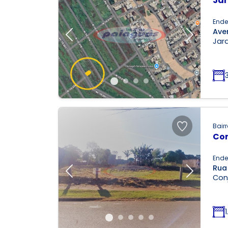
Jar
Ende
Aven
Previous
Next
Jard
Bairr
Con
Ende
Rua
Previous
Next
Conj