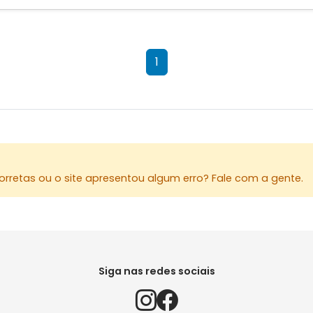
1
rretas ou o site apresentou algum erro? Fale com a gente.
Siga nas redes sociais