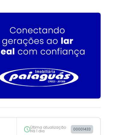
Última atualização
00001433
Há 1 dia